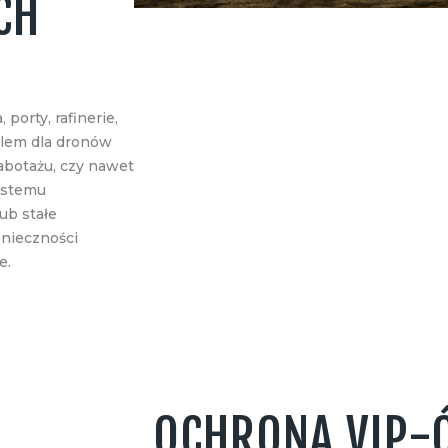
CH
 porty, rafinerie,
elem dla dronów
botażu, czy nawet
ystemu
ub stałe
nieczności
e.
OCHRONA VIP-Ó