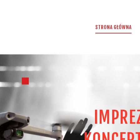
STRONA GŁÓWNA
O NAS
ANTYDRON.COM
STRONA GŁÓWNA
Zabezpieczamy twoją przestrzeń
OFERTA
KONTAKT
IMPRE
KONCERT