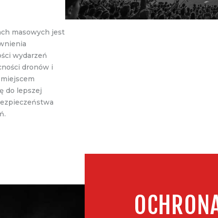
ach masowych jest
wnienia
ości wydarzeń
cności dronów i
d miejscem
ę do lepszej
 bezpieczeństwa
ń.
OCHRON