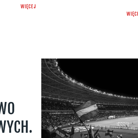
WIĘCEJ
WIĘC
TWO
WYCH.