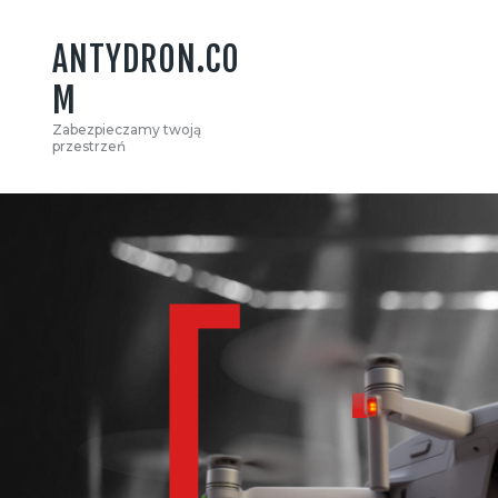
ANTYDRON.CO
M
Zabezpieczamy twoją
przestrzeń