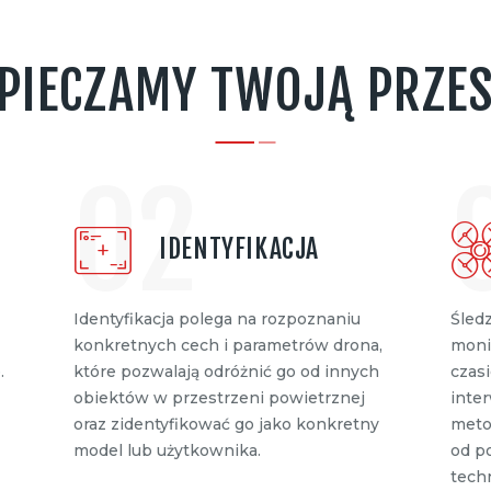
PIECZAMY TWOJĄ PRZE
02
IDENTYFIKACJA
Identyfikacja polega na rozpoznaniu
Śled
konkretnych cech i parametrów drona,
monit
.
które pozwalają odróżnić go od innych
czas
obiektów w przestrzeni powietrznej
inter
oraz zidentyfikować go jako konkretny
meto
model lub użytkownika.
od p
tech