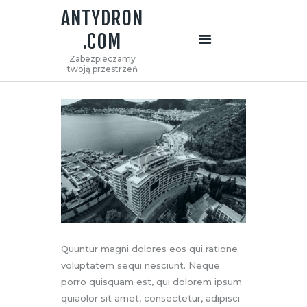
ANTYDRON
.COM
ANTYDRON.COM
Zabezpieczamy
Zabezpieczamy twoją przestrzeń
twoją przestrzeń
STRONA GŁÓWNA
O NAS
OFERTA
KONTAKT
Quuntur magni dolores eos qui ratione
voluptatem sequi nesciunt. Neque
porro quisquam est, qui dolorem ipsum
quiaolor sit amet, consectetur, adipisci